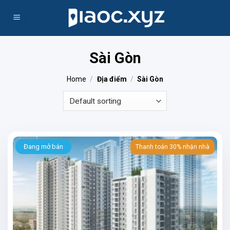
Skip
to
content
Sài Gòn
Home
/
Địa điểm
/
Sài Gòn
Đang mở bán
Thanh toán 30% nhận nhà