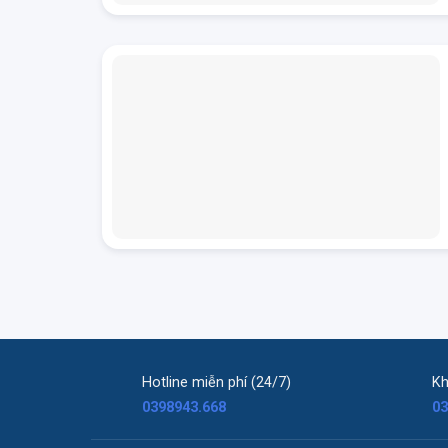
Hotline miễn phí (24/7)
Kh
0398943.668
03