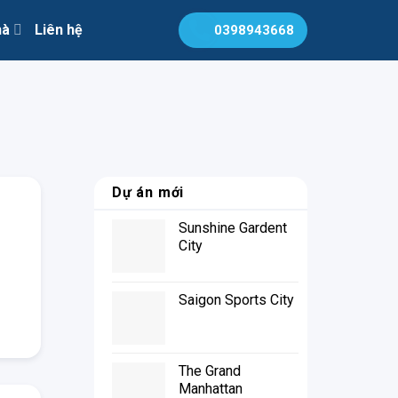
hà
Liên hệ
0398943668
Dự án mới
Sunshine Gardent
City
Saigon Sports City
The Grand
Manhattan