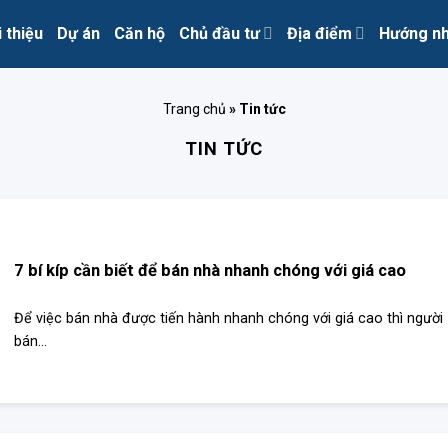
i thiệu
Dự án
Căn hộ
Chủ đầu tư
Địa điểm
Hướng n
Trang chủ
»
Tin tức
TIN TỨC
7 bí kíp cần biết để bán nhà nhanh chóng với giá cao
Để việc bán nhà được tiến hành nhanh chóng với giá cao thì người
bán...