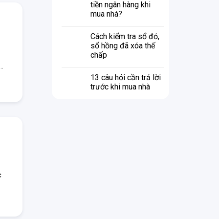
tiền ngân hàng khi
mua nhà?
Cách kiểm tra sổ đỏ,
sổ hồng đã xóa thế
chấp
..
13 câu hỏi cần trả lời
trước khi mua nhà
c