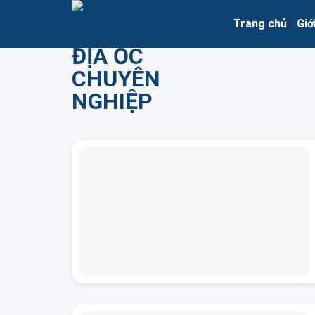
Skip
Trang chủ
Giớ
to
content